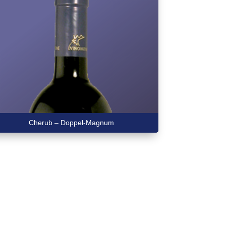
Cherub – Doppel-Magnum